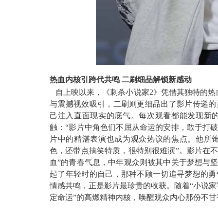
热血内核引跨代共鸣 二刷细品解锁新感动
自上映以来，《刺杀小说家2》凭借其独特的热
与
震撼
视效吸引，二刷则更
细
品出
了影片传递的
己注入直面现实的底气。
每次观看都能发现新
触：“影片中角色们不屈从命运的安排，敢于打
片中的精湛表演
也
成为观众热议的焦点。他所
色，
还带点搞笑特质，很特别很难演
”。影片在
血”的青春气息，中年观众则被其中关于梦想与
起了年轻时的自己，那种不顾一切追寻梦想的勇
情感共鸣，正是影片最珍贵的收获。
随着“小说
定命运”的高燃精神内核，唤醒观众内心那份不甘