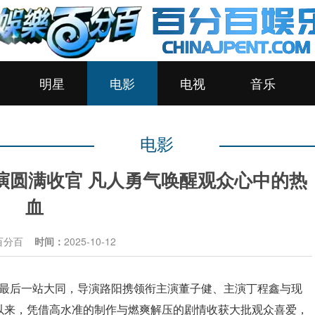
明星
电影
电视
音乐
电影
演圆满收官 凡人勇气唤醒观众心中的热
血
百分百
时间：
2025-10-12
最后一站大同，导演路阳携领衔主演董子健、主演丁程鑫与现
以来，凭借高水准的制作与燃爽解压的剧情收获大批观众喜爱，