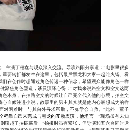
健、
主演
丁程鑫
与观众深入交流。
导演路阳分享道：“电影里很多
，重要转折都发生在这
里
，包括最后黑龙和大家一起吃火锅、看
我们在创作时想通过角色传递一种信念，
希望观众能像角色一样
子健
聚焦角色塑造，
谈及
演绎心得
：“对我来说
路空文和空文这两
角色本身，
在拍路空文的时候
让自己完全代入他的心境
，拍空文
将心血倾注
进
小说，故事里的男主
其实就
是他
内心
最想成为的样
面对困难
时，与其向外寻求帮助，不如
学会自救。
”此外，董子
全程靠自己来完成与黑龙的互动表演，他坦言
：“
现场虽有未知
鑫
则
聊起
了
拍摄幕后：“拍摄时虽有紧张，但导演和五六台同时运