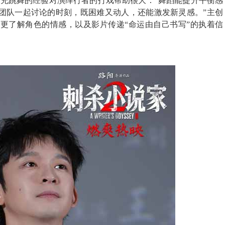
补充跳舞
的经验
对演绎行者的打戏帮助很大：“
舞蹈
能提升平衡感
团队一起讨论的时刻，既困难又动人，还能激发新灵感。”
主创
更了解角色的情感，以及影片传递“命运由自己书写”的执着信