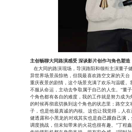
主创畅聊大同路演感受 深谈影片创作与角色塑造
在大同的路演现场，
导演
路阳
和领衔主演
董子
异世界场景虽惊艳，但我最喜欢路空文家的天台
重庆夜景的
剧情，这个场景充满了欢乐与温暖
。
不服从命运，
主动去
争取属于自己的人生。”董
个
角色都有各自的难度，我的工作就是努力
成为
的时候
再彻底切换到这个角色的状态里
；路空文
子
，也是他最
真诚
的
内核
。这也让我觉得，人在
健透露
和
小
黑龙
的对戏
其实
也
是
自己跟
自己演，
调度挑战，但未知带来的火花也很有趣。”丁程