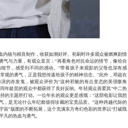
血内核与精良制作，收获如潮好评
。
初刷时
许多
观众被
燃爽
剧情
勇气
与
力量，有观众
直言
：“再看角色对抗命运的情节，像给自
的细节，感受到不同的感动。
”带着孩子来观影的父母也深有感
破常规的勇气，正是我想传递给孩子的精神信念。”此外，邓超在
饰演的赤发鬼，被观众
评价
为“
这种
邪魅
的有点变态
的美强惨角
不同年龄层的观众中都获得了良好反响。年轻观众喜爱其“中二热
坚持的主题所打动。一位年长的观众
更是感慨
：“这部电影让我想
气，是无论什么年纪都值得珍藏的宝贵品质。”这种跨越代际的
家宇宙”版图的不断拓展，这个充满东方奇幻色彩的世界以“打破既
平凡的热血与勇气。