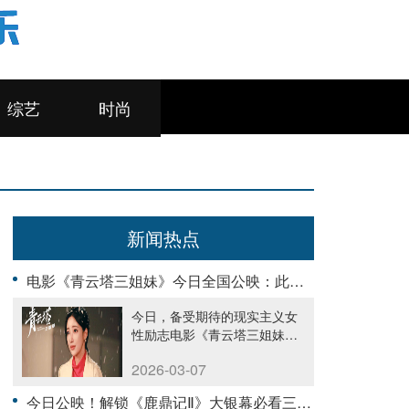
综艺
时尚
新闻热点
电影《青云塔三姐妹》今日全国公映：此心安处是吾乡
今日，备受期待的现实主义女
性励志电影《青云塔三姐妹》
正式登陆......
2026-03-07
今日公映！解锁《鹿鼎记Ⅱ》大银幕必看三重惊喜：原味、笑料与绝唱