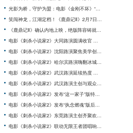
光影为桥，守护为盟：电影《金刚不坏》“带鑫鑫回家”公益行动在京举行，探索“电影+公益”长效新范式
笑闯神龙，江湖定档！《鹿鼎记Ⅱ》2月7日原味归来，绝版阵容大银幕重生
《鹿鼎记Ⅱ》确认内地上映，绝版阵容铸就时代绝唱
电影《刺杀小说家2》大同路演圆满收官 凡人勇气唤醒观众心中的热血
电影《刺杀小说家2》沈阳路演聚焦美学创新 一场东方美学与现代影像的完美融合
电影《刺杀小说家2》哈尔滨路演嗨翻冰城 主创畅聊影片燃爽对决与双向救赎
电影《刺杀小说家2》武汉路演延续热度 主创深度解读角色成长心路历程
电影《刺杀小说家2》武汉路演主创与观众畅聊 角色弧光与热血故事获满堂彩
电影《刺杀小说家2》发布“这一家子”版特辑揭秘幕后温情 苏州路演主创动情分享片场羁绊
电影《刺杀小说家2》发布“执念燃魂”版后告片邓超董子健执刃破局 南昌路演现场主创分享拍摄细节
电影《刺杀小说家2》东莞路演主创齐聚欢乐多 六年陪伴见证共同成长
电影《刺杀小说家2》联动无限王者团唱响《不灭》 贵阳路演现场主创集体玩抽象