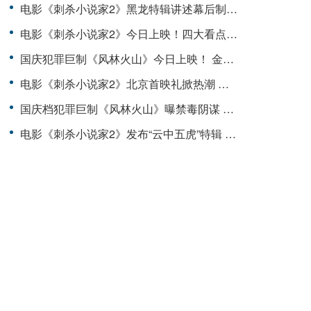
电影《刺杀小说家2》黑龙特辑讲述幕后制作故事 全国路演开启首站重庆观众表白震撼视效
电影《刺杀小说家2》今日上映！四大看点揭开“小说家宇宙”IP新篇章
国庆犯罪巨制《风林火山》今日上映！ 金城武梁家辉棋逢对手血色厮杀张力拉满
电影《刺杀小说家2》北京首映礼掀热潮 现场虚实交织打破次元壁
国庆档犯罪巨制《风林火山》曝禁毒阴谋 日常药物竟成为毒贩洗白工具
电影《刺杀小说家2》发布“云中五虎”特辑 群星铸魂解锁异世界英雄图鉴