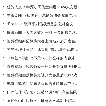
优酷人文12年深耕高质量内容 2024人文新趋势新片单发布
中影CINITY应国际巨幕影院协会邀请专场讲演高格式电影技术 赢得高度赞誉和广泛关注
“Boss1+1”张朝阳对话极氪副总裁林金文 新时代如何引领破局
腾讯新闻《大国之树》开播 王昱珩探寻珍稀树种讲述背后人文故事
搜狐视频舞蹈翻跳大赛上海站火热开启 酷哥辣妹现场实力battle
逆光推理社高能上线直播 “倍儿甜”合体糖分超标
《综艺市场如此不景气，什么样的内容才能实现真正破圈？》
搜狐视频上线宫颈癌主题公开课直播 对HPV病毒说再见
搜狐视频幽默搞笑短视频大赛最后冲刺 “戏精的日常”赛道直播高手云集
电影《坠落》发布终极预告 610米高空上演惊险刺激求生
口碑佳作《坠落》定档11月18日 高空极限逃生惊险来袭
眉如远山目似秋水，邱意浓水墨新中式写真清冷气质诠释东方美学