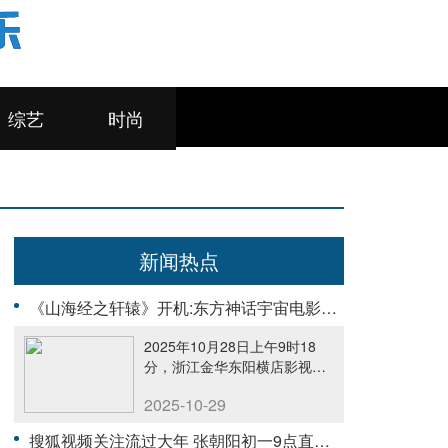
综艺
时尚
新闻热点
《山海经之轩辕》开机:东方神话宇宙电影启航，最新科技赋能视听巨制
2025年10月28日上午9时18
分，浙江金华东阳横店影视
城......
2025-10-29
搜狐视频关注流过大年 张朝阳初一9点直播发红包