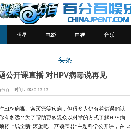
明星
电影
电视
音乐
头条
题公开课直播 对HPV病毒说再见
百分百
时间：
2022-12-12
注HPV病毒、宫颈癌等疾病，但很多人仍有着错误的认
你有多远？为了帮助更多观众以科学的方式了解HPV病
将上线全新“滚蛋吧！宫颈癌君”主题科学公开课，在12