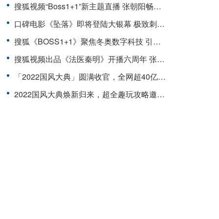
搜狐视频“Boss1+1”新主题直播 张朝阳畅聊探险精神与长期主义
口碑电影《坠落》即将登陆大银幕 极致刺激心脏狂跳
搜狐《BOSS1+1》聚焦冬奥数字科技 引领智能睡眠时代
搜狐视频出品《法医秦明》开播六周年 张若昀晒小龙虾纪念神作名场面
「2022国风大典」圆满收官，全网超40亿传播助推国风热潮
2022国风大典焕新归来，超全趣玩攻略邀您共赴东方绮梦！