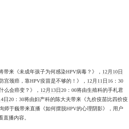
夫将带来《未成年孩子为何感染HPV病毒？》，
12月10日
预防宫颈癌，靠HPV疫苗是不够的！》，
12月11日
16：30
为什么会癌变？》，
12月13日
20：00将由生殖科的手札君
14日
20：30将由妇产科的陈大夫带来《九价疫苗比四价疫
理咨询师于巍带来直播《如何摆脱HPV的心理阴影》，用户
看直播内容。