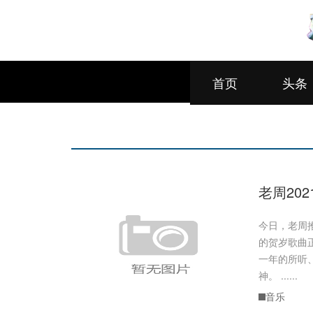
首页
头条
老周20
今日，老周
的贺岁歌曲
一年的所听
神。 ......
音乐