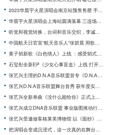
2023华晨宇火星演唱会南京站预售售罄 手绘海报邀请歌迷共留美好瞬间
华晨宇火星演唱会上海站圆满落幕 三连场惊喜不断打造极致浪漫
听觉和视觉转换，台词和音乐交织，李诚儒用声音演电影——《基督山伯爵》有声剧全新上线
中国航天日官宣“航天音乐人”张碧晨 用歌声致敬宇宙梦想
黄子韬新歌《白色情人》上线 ：感受韬式专属情歌
石玺彤全新EP《少女心事盲盒》上线 打开盲盒接收浪漫惊喜
张艺兴主理的D.N.A音乐联盟首专《D.N.A》Cypher MV正式上线
张艺兴D.N.A音乐联盟舞台首秀 获年度实力艺人奖
张艺兴全新单曲《没什么能给你》正式上线 Lay式情歌第三弹直触内心深处
张艺兴成立DNA音乐联盟 事业版图推动行业发展
张艺兴受邀做客格莱美博物馆 以《面纱》舞台展示M-POP音乐
把演唱会变成沉浸式，这一次真的在舞台上“大航海”！张艺兴演唱会旧金山站即将开唱！