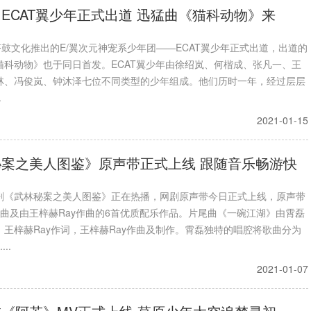
ECAT翼少年正式出道 迅猛曲《猫科动物》来
齐鼓文化推出的E/翼次元神宠系少年团——ECAT翼少年正式出道，出道的
猫科动物》也于同日首发。ECAT翼少年由徐绍岚、何楷成、张凡一、王
林、冯俊岚、钟沐泽七位不同类型的少年组成。他们历时一年，经过层层
.
2021-01-15
案之美人图鉴》原声带正式上线 跟随音乐畅游快
剧《武林秘案之美人图鉴》正在热播，网剧原声带今日正式上线，原声带
歌曲及由王梓赫Ray作曲的6首优质配乐作品。片尾曲《一碗江湖》由霄磊
、王梓赫Ray作词，王梓赫Ray作曲及制作。霄磊独特的唱腔将歌曲分为
..
2021-01-07