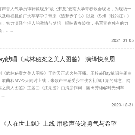
好声音人气学员谭轩辕现身“放飞梦想”云南大学青春歌会现场，为现场一
以及电视机前广大莘莘学子带来《追梦赤子心》以及《Self（我的狂）》
曲，实力演绎年轻人的激情与梦想，唱响青春旋律，书写青春独有的力
.....
2021-01-05
ay献唱《武林秘案之美人图鉴》 演绎快意恩
剧《武林秘案之美人图鉴》于昨天正式火热开播。王梓赫Ray献唱主题曲
，歌曲和MV今天同时上线，来歌声里感受少年侠客初闯江湖的肆意。网
案之美人图鉴》主题曲《江湖游》由清彦作词，园田芳雄@时光列车
....
2020-12-31
《人在世上飘》上线 用歌声传递勇气与希望