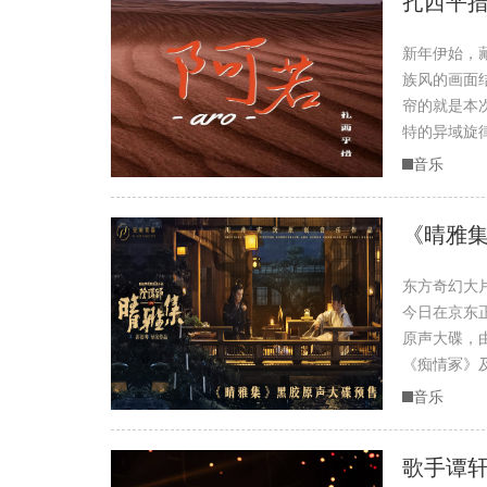
扎西平措
新年伊始，
族风的画面
帘的就是本
特的异域旋律交织
音乐
《晴雅集
东方奇幻大
今日在京东
原声大碟，
《痴情冢》及《
音乐
歌手谭轩