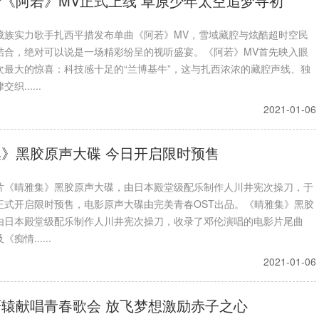
《阿若》MV正式上线 草原少年太空追梦寻初
藏族实力歌手扎西平措发布单曲《阿若》MV，雪域藏腔与炫酷超时空民
结合，绝对可以说是一场精彩纷呈的视听盛宴。《阿若》MV首先映入眼
次最大的惊喜：科技感十足的“兰博基牛”，这与扎西浓浓的藏腔声线、独
......
2021-01-06
》黑胶原声大碟 今日开启限时预售
片《晴雅集》黑胶原声大碟，由日本殿堂级配乐制作人川井宪次操刀，于
正式开启限时预售，电影原声大碟由完美青春OST出品。《晴雅集》黑胶
由日本殿堂级配乐制作人川井宪次操刀，收录了邓伦演唱的电影片尾曲
痴情......
2021-01-06
辕献唱青春歌会 放飞梦想激励赤子之心