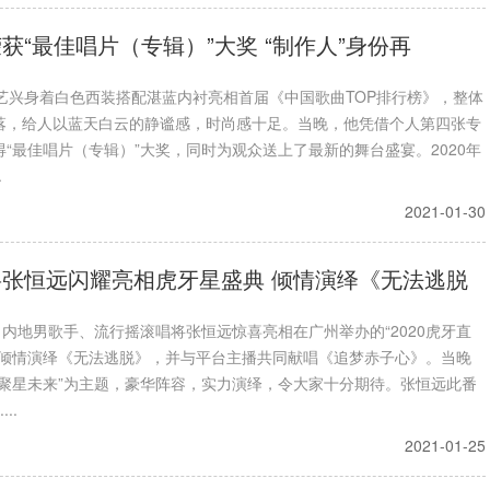
获“最佳唱片（专辑）”大奖 “制作人”身份再
张艺兴身着白色西装搭配湛蓝内衬亮相首届《中国歌曲TOP排行榜》，整体
落，给人以蓝天白云的静谧感，时尚感十足。当晚，他凭借个人第四张专
“最佳唱片（专辑）”大奖，同时为观众送上了最新的舞台盛宴。2020年
.
2021-01-30
张恒远闪耀亮相虎牙星盛典 倾情演绎《无法逃脱
，内地男歌手、流行摇滚唱将张恒远惊喜亮相在广州举办的“2020虎牙直
，倾情演绎《无法逃脱》，并与平台主播共同献唱《追梦赤子心》。当晚
燃聚星未来”为主题，豪华阵容，实力演绎，令大家十分期待。张恒远此番
..
2021-01-25