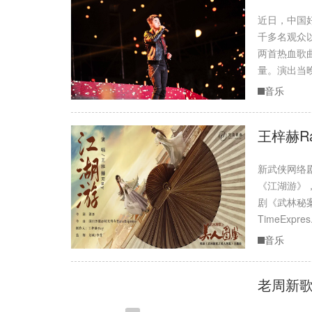
近日，中国
千多名观众
两首热血歌
量。演出当晚，.
音乐
王梓赫R
新武侠网络
《江湖游》
剧《武林秘
TimeExpres..
音乐
老周新歌