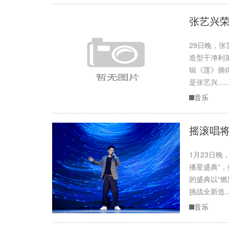
张艺兴荣
29日晚，
造型干净利
辑《莲》摘得
是张艺兴.....
音乐
摇滚唱将
1月23日晚
播星盛典”
的盛典以“
挑战全新造....
音乐