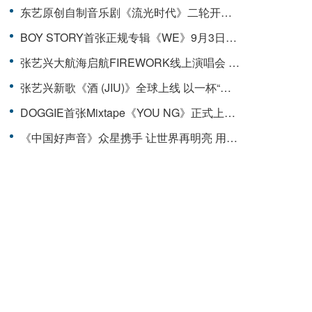
东艺原创自制音乐剧《流光时代》二轮开票 定妆照揭晓，宣传曲MV《纯粹》浪漫首发
BOY STORY首张正规专辑《WE》9月3日全网上线
张艺兴大航海启航FIREWORK线上演唱会 TOP级唱跳舞台引爆全网
张艺兴新歌《酒 (JIU)》全球上线 以一杯“酒”敬天长地久
DOGGIE首张Mixtape《YOU NG》正式上线 同名巡演启航
《中国好声音》众星携手 让世界再明亮 用音乐抚慰心灵 用艺术践行社会担当