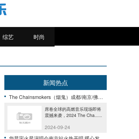
综艺
时尚
新闻热点
The Chainsmokers（烟鬼）成都/南京/佛山演唱会，9月23日预售已开启
席卷全球的高燃音乐现场即将
震撼来袭，2024 The Cha......
2024-09-24
华晨宇火星演唱会南京站火热开唱 暖心发言回应歌迷爱意