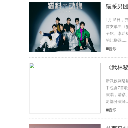
猫系男团
1月15日，
首支单曲《
子铭、李岳
的比拼选.....
音乐
《武林秘
新武侠网络
中包含7首
演唱，清彦
两部分演绎....
音乐