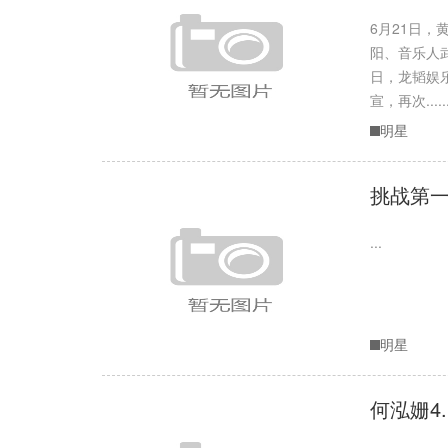
6月21日
阳、音乐人武
日，龙韬娱
宣，再次.....
明星
挑战第
...
明星
何泓姗4