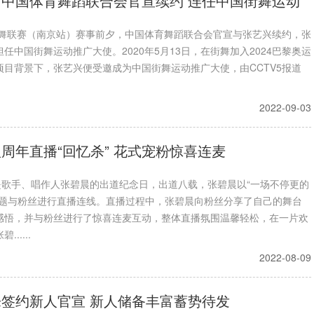
中国体育舞蹈联合会官宣续约 连任中国街舞运动
国街舞联赛（南京站）赛事前夕，中国体育舞蹈联合会官宣与张艺兴续约，张
任中国街舞运动推广大使。2020年5月13日，在街舞加入2024巴黎奥运
项目背景下，张艺兴便受邀成为中国街舞运动推广大使，由CCTV5报道
2022-09-03
周年直播“回忆杀” 花式宠粉惊喜连麦
，是歌手、唱作人张碧晨的出道纪念日，出道八载，张碧晨以“一场不停更的
主题与粉丝进行直播连线。直播过程中，张碧晨向粉丝分享了自己的舞台
感悟，并与粉丝进行了惊喜连麦互动，整体直播氛围温馨轻松，在一片欢
.....
2022-08-09
签约新人官宣 新人储备丰富蓄势待发