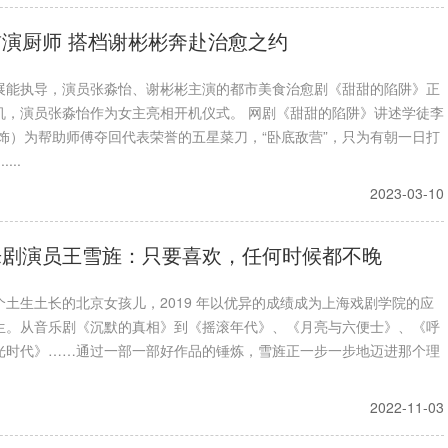
演厨师 搭档谢彬彬奔赴治愈之约
展能执导，演员张淼怡、谢彬彬主演的都市美食治愈剧《甜甜的陷阱》正
机，演员张淼怡作为女主亮相开机仪式。 网剧《甜甜的陷阱》讲述学徒李
 饰）为帮助师傅夺回代表荣誉的五星菜刀，“卧底敌营”，只为有朝一日打
...
2023-03-10
乐剧演员王雪旌：只要喜欢，任何时候都不晚
个土生土长的北京女孩儿，2019 年以优异的成绩成为上海戏剧学院的应
生。从音乐剧《沉默的真相》到《摇滚年代》、《月亮与六便士》、《呼
光时代》……通过一部一部好作品的锤炼，雪旌正一步一步地迈进那个理
2022-11-03