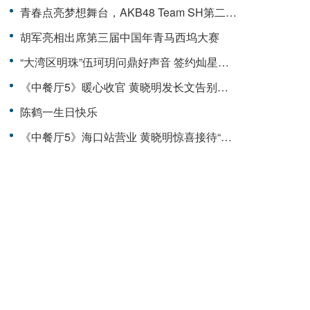
青春点亮梦想舞台，AKB48 Team SH第二届元气嘉年华收官
胡军亮相出席第三届中国年青马西坞大赛
“大湾区明珠”伍珂玥问鼎好声音 签约灿星开启音乐星途
《中餐厅5》暖心收官 黄晓明发长文告别引共鸣
陈鹤一生日快乐
《中餐厅5》海口站营业 黄晓明惊喜接待“姐姐团”