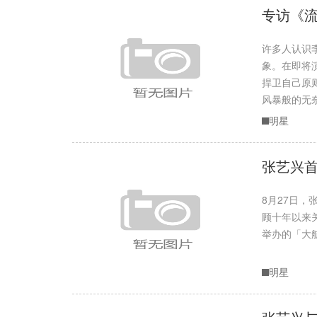
专访《
许多人认识
象。在即将
捍卫自己原
风暴般的无奈，
明星
张艺兴首
8月27日
顾十年以来关
举办的「大航
明星