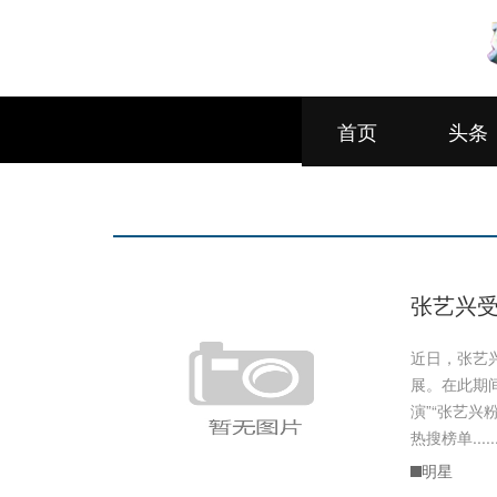
首页
头条
张艺兴受
近日，张艺
展。在此期
演”“张艺兴
热搜榜单.....
明星