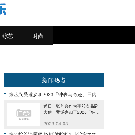
综艺
时尚
新闻热点
张艺兴受邀参加2023「钟表与奇迹」日内瓦高级钟表展
近日，张艺兴作为宇舶表品牌
大使，受邀参加了2023「钟表
与奇......
2023-04-03
张淼怡首演厨师 搭档谢彬彬奔赴治愈之约