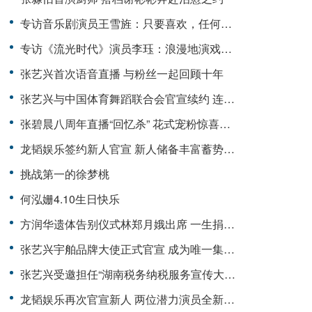
专访音乐剧演员王雪旌：只要喜欢，任何时候都不晚
专访《流光时代》演员李珏：浪漫地演戏，浪漫地生活
张艺兴首次语音直播 与粉丝一起回顾十年
张艺兴与中国体育舞蹈联合会官宣续约 连任中国街舞运动推广大使
张碧晨八周年直播“回忆杀” 花式宠粉惊喜连麦
龙韬娱乐签约新人官宣 新人储备丰富蓄势待发
挑战第一的徐梦桃
何泓姗4.10生日快乐
方润华遗体告别仪式林郑月娥出席 一生捐医助教福泽后人
张艺兴宇舶品牌大使正式官宣 成为唯一集三大顶奢品类90后男艺人
张艺兴受邀担任“湖南税务纳税服务宣传大使” 谱写税收新篇章
龙韬娱乐再次官宣新人 两位潜力演员全新加入