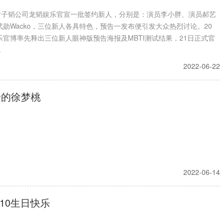
，黄子韬公司龙韬娱乐官宣一批签约新人，分别是：演员李小胖、演员郝艺
勋Wacko，三位新人各具特色，预告一发布便引发大众热烈讨论。20
乐官博率先释出三位新人眼神版预告海报及MBTI测试结果，21日正式官
.
2022-06-22
一的徐梦桃
2022-06-14
.10生日快乐