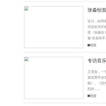
张淼怡首
近日，由邓
式在杭州开
柰（张淼怡
败“名厨杀手...
明星
专访音
王雪旌，一
届优秀毕业
救》、《流
想的......
明星