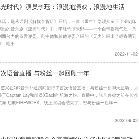
流光时代》演员李珏：浪漫地演戏，浪漫地生活
李珏，是从话剧《解忧杂货店》开始，一首《重生》给观众留下了深刻印
演出的音乐剧《流光时代》中，李珏饰演朱野——一个自带摇滚气质，为
则而努力的毒舌评委。剧中他和其他评委合唱的《无力》唱出了蝴蝶遇到
唱出......
2022-11-02
次语音直播 与粉丝一起回顾十年
，张艺兴在QQ音乐扑通房间进行了首次语音直播，与粉丝一起聊天互动，回
于Captain Lay和船员XBack的航海之旅。直播中，张艺兴称之前在长沙
海·启航FIREWORK」线上演唱会结束了，想与粉丝一起聊一......
2022-09-03