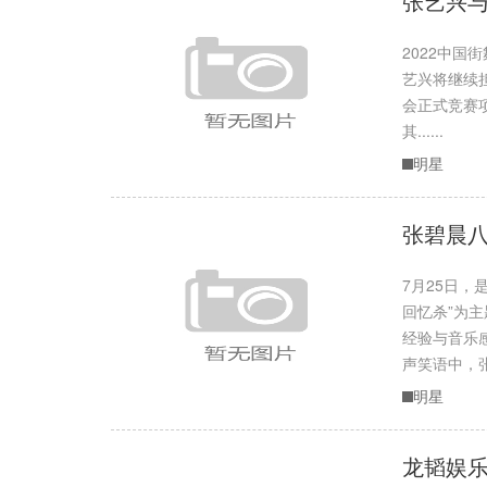
张艺兴与
2022中
艺兴将继续担
会正式竞赛
其......
明星
张碧晨八
7月25日
回忆杀”为
经验与音乐
声笑语中，张碧.
明星
龙韬娱乐