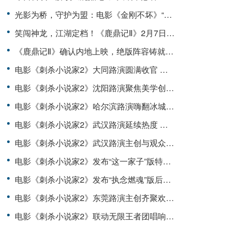
光影为桥，守护为盟：电影《金刚不坏》“带鑫鑫回家”公益行动在京举行，探索“电影+公益”长效新范式
笑闯神龙，江湖定档！《鹿鼎记Ⅱ》2月7日原味归来，绝版阵容大银幕重生
《鹿鼎记Ⅱ》确认内地上映，绝版阵容铸就时代绝唱
电影《刺杀小说家2》大同路演圆满收官 凡人勇气唤醒观众心中的热血
电影《刺杀小说家2》沈阳路演聚焦美学创新 一场东方美学与现代影像的完美融合
电影《刺杀小说家2》哈尔滨路演嗨翻冰城 主创畅聊影片燃爽对决与双向救赎
电影《刺杀小说家2》武汉路演延续热度 主创深度解读角色成长心路历程
电影《刺杀小说家2》武汉路演主创与观众畅聊 角色弧光与热血故事获满堂彩
电影《刺杀小说家2》发布“这一家子”版特辑揭秘幕后温情 苏州路演主创动情分享片场羁绊
电影《刺杀小说家2》发布“执念燃魂”版后告片邓超董子健执刃破局 南昌路演现场主创分享拍摄细节
电影《刺杀小说家2》东莞路演主创齐聚欢乐多 六年陪伴见证共同成长
电影《刺杀小说家2》联动无限王者团唱响《不灭》 贵阳路演现场主创集体玩抽象