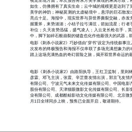
视觉呈现方面，本次预告将东方美学展现的淋漓尽致，
如生，仿佛拥有了真实生命；云中城的规模更是达到了
美学的神韵；神秘莫测的太虚秘境中，悬浮的巨石散发
亮点十足。海报中，现实世界与异世界撕裂交融，赤发
握重斧，来势汹汹；小桔子拉弓满弦，箭如流星；行者
补位；久天攻势迅猛，盛气凌人；入云龙长枪在手，英
中，脚下如碎石般崩裂的键盘也化作他最强大的武器，
电影《刺杀小说家2》巧妙借由“穿书”设定为传统叙事
次发布的终极预告和海报不仅串联了多场充满想象力的
踏上这场充满热血的奇幻冒险之旅，揭开双世界命运的
电影《刺杀小说家2》由路阳执导，王红卫监制，里则
彦霖、邓飞主演，张震、辛芷蕾友情出演，郭京飞友情
有限公司、宁波元气未来文化传媒有限公司、中国电影
股份有限公司、天津猫眼微影文化传媒有限公司、长影
业有限公司、成都酷鲸影动文化传媒有限公司、北京微
月1日全球同步上映，预售已全面开启，敬请期待。