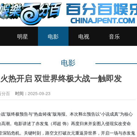
明星
电影
电视
音乐
电影
火热开启 双世界终极大战一触即发
百分百
时间：
2025-09-23
战”版终极预告与“热血铸魂”版海报。本次释出预告以“小说成真”为核心
高潮。电影讲述了赤发鬼（邓超 饰）再度归来并妄图入侵现实改变命
皆深陷危机。关键时刻，路空文打破次元重返异世界，开启一场与赤发鬼