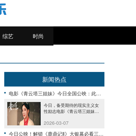
综艺
时尚
新闻热点
电影《青云塔三姐妹》今日全国公映：此心安处是吾乡
今日，备受期待的现实主义女
性励志电影《青云塔三姐妹》
正式登陆......
2026-03-07
今日公映！解锁《鹿鼎记Ⅱ》大银幕必看三重惊喜：原味、笑料与绝唱