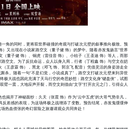
秘一角的同时，更将双世界碰撞的奇观与打破次元壁的叙事推向极致。预
 饰）又出现在小说家路空文（董子健 饰）的梦中。随着赤发鬼扬言“世界
文（董子健 饰）、铜虎（雷佳音 饰）、小桔子（王圣迪 饰）等人，而那
家路空文。为了反抗命运，众人以身入局，行者（丁程鑫 饰）与空文在皑
（王彦霖 饰），黑龙（邓飞 饰、郭京飞 配音）凭借灵活的身姿游走全
死厮杀。随着一句“不是幻觉，小说成真了”，路空文打破次元壁来到异世
场终极大战也因此充满了天马行空的奇思妙想：路空文化身“键盘侠”，试图
鬼双臂一震，大地应声开裂，而空文则借由“文字”打开次元之门，引得众人
也揭开了神秘面纱：久天（张震 饰）作为“云中五虎”的大哥气势非凡，
极具反差感的表现，为这场终极之战增添了变数。预告结尾，赤发鬼缓缓伸
这场热血偾张的奇幻冒险之旅邀请观众共同奔赴！