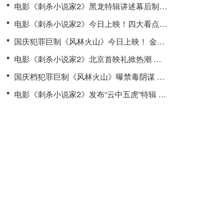
电影《刺杀小说家2》黑龙特辑讲述幕后制作故事 全国路演开启首站重庆观众表白震撼视效
电影《刺杀小说家2》今日上映！四大看点揭开“小说家宇宙”IP新篇章
国庆犯罪巨制《风林火山》今日上映！ 金城武梁家辉棋逢对手血色厮杀张力拉满
电影《刺杀小说家2》北京首映礼掀热潮 现场虚实交织打破次元壁
国庆档犯罪巨制《风林火山》曝禁毒阴谋 日常药物竟成为毒贩洗白工具
电影《刺杀小说家2》发布“云中五虎”特辑 群星铸魂解锁异世界英雄图鉴