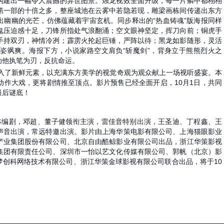
构建出一幅令人震撼的异世图景。烛龙视效全面升级，每一片鳞甲都栩栩
第一部的十倍之多，整座城池在云雾中若隐若现，雕梁画栋间传递出东方
出幽幽的光芒，仿佛蕴藏着宇宙玄机。同步释出的“热血铸魂”版海报同样
鬼压迫感十足，刀锋所指处气浪翻涌；空文眼神坚定，挥刀向前；铜虎手
手持双刃，神情冷冽；霹雳火抡起巨锤，严阵以待；黑龙如影随形，灵活
姿飒爽。海报下方，小说家路空文肩负“斩魔剑”，背身立于熊熊烈火之
助他执笔为刃，反抗命运。
注入了新鲜元素，以充满东方美学的视觉奇观为观众献上一场视听盛宴。本
动作大戏，更将剧情推至顶点。影片预售已经全面开启，10月1日，共同
最后谜底！
林编剧，邓超、董子健领衔主演，雷佳音特别出演，王圣迪、丁程鑫、王
声音出演，常远特邀出演。影片由上海华策电影有限公司、上海猫眼影业
产业集团股份有限公司、北京自由酷鲸影业有限公司出品，浙江华策影视
集团有限责任公司、深圳市一怡以艺文化传媒有限公司、郭帆（北京）影
梦创科网络技术有限公司、浙江华策金球影视有限公司联合出品，将于10