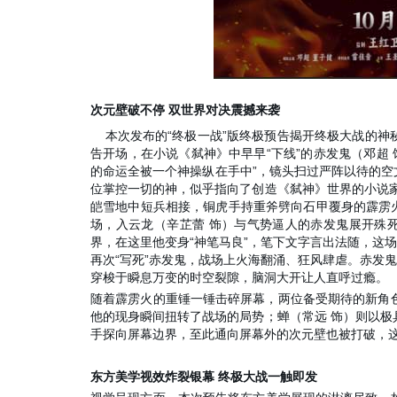
次元壁破不停 双世界对决震撼来袭
本次发布的“终极一战”版终极预告揭开终极大战的神
告开场，在小说《弑神》中早早“下线”的赤发鬼（邓超
的命运全被一个神操纵在手中”，镜头扫过严阵以待的空
位掌控一切的神，似乎指向了创造《弑神》世界的小说
皑雪地中短兵相接，铜虎手持重斧劈向石甲覆身的霹雳火
场，入云龙（辛芷蕾 饰）与气势逼人的赤发鬼展开殊
界，在这里他变身“神笔马良”，笔下文字言出法随，这
再次“写死”赤发鬼，战场上火海翻涌、狂风肆虐。赤发
穿梭于瞬息万变的时空裂隙，脑洞大开让人直呼过瘾。
随着霹雳火的重锤一锤击碎屏幕，两位备受期待的新角色
他的现身瞬间扭转了战场的局势；蝉（常远 饰）则以
手探向屏幕边界，至此通向屏幕外的次元壁也被打破，
东方美学视效炸裂银幕 终极大战一触即发